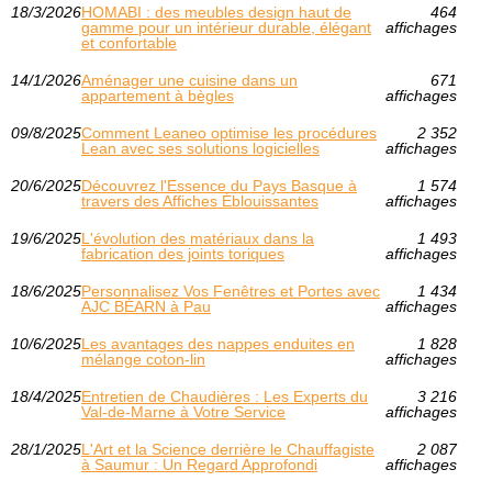
18/3/2026
HOMABI : des meubles design haut de
464
gamme pour un intérieur durable, élégant
affichages
et confortable
14/1/2026
Aménager une cuisine dans un
671
appartement à bègles
affichages
09/8/2025
Comment Leaneo optimise les procédures
2 352
Lean avec ses solutions logicielles
affichages
20/6/2025
Découvrez l'Essence du Pays Basque à
1 574
travers des Affiches Éblouissantes
affichages
19/6/2025
L'évolution des matériaux dans la
1 493
fabrication des joints toriques
affichages
18/6/2025
Personnalisez Vos Fenêtres et Portes avec
1 434
AJC BÉARN à Pau
affichages
10/6/2025
Les avantages des nappes enduites en
1 828
mélange coton-lin
affichages
18/4/2025
Entretien de Chaudières : Les Experts du
3 216
Val-de-Marne à Votre Service
affichages
28/1/2025
L'Art et la Science derrière le Chauffagiste
2 087
à Saumur : Un Regard Approfondi
affichages