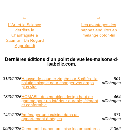
L'Art et la Science
Les avantages des
derrière le
nappes enduites en
Chauffagiste à
mélange coton-lin
Saumur : Un Regard
Approfondi
Dernières éditions d'un point de vue les-maisons-d-
isabelle.com.
31/3/2026
Housse de couette zippée sur 3 côtés : la
801
solution simple pour changer vos draps
affichages
plus vite
18/3/2026
HOMABI : des meubles design haut de
464
gamme pour un intérieur durable, élégant
affichages
et confortable
14/1/2026
Aménager une cuisine dans un
671
appartement à bègles
affichages
09/8/2025
Comment Leaneo optimise les procédures
2 352