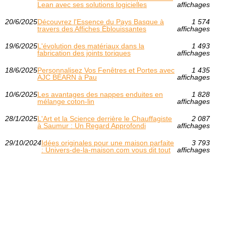
Lean avec ses solutions logicielles
affichages
20/6/2025
Découvrez l'Essence du Pays Basque à
1 574
travers des Affiches Éblouissantes
affichages
19/6/2025
L'évolution des matériaux dans la
1 493
fabrication des joints toriques
affichages
18/6/2025
Personnalisez Vos Fenêtres et Portes avec
1 435
AJC BÉARN à Pau
affichages
10/6/2025
Les avantages des nappes enduites en
1 828
mélange coton-lin
affichages
28/1/2025
L'Art et la Science derrière le Chauffagiste
2 087
à Saumur : Un Regard Approfondi
affichages
29/10/2024
Idées originales pour une maison parfaite
3 793
: Univers-de-la-maison.com vous dit tout
affichages