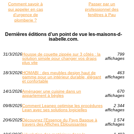
Comment savoir à
Passer par un
qui appeler en cas
professionnel des
d'urgence de
fenêtres à Pau
plomberie ?
Dernières éditions d'un point de vue les-maisons-d-
isabelle.com.
31/3/2026
Housse de couette zippée sur 3 côtés : la
799
solution simple pour changer vos draps
affichages
plus vite
18/3/2026
HOMABI : des meubles design haut de
463
gamme pour un intérieur durable, élégant
affichages
et confortable
14/1/2026
Aménager une cuisine dans un
670
appartement à bègles
affichages
09/8/2025
Comment Leaneo optimise les procédures
2 344
Lean avec ses solutions logicielles
affichages
20/6/2025
Découvrez l'Essence du Pays Basque à
1 574
travers des Affiches Éblouissantes
affichages