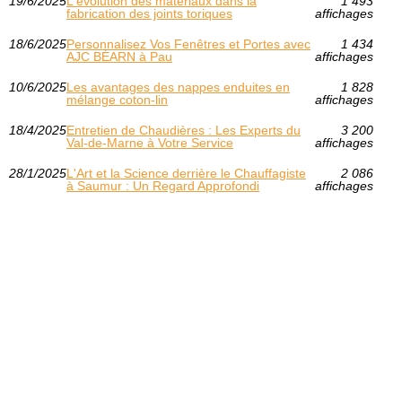
19/6/2025
L'évolution des matériaux dans la
1 493
fabrication des joints toriques
affichages
18/6/2025
Personnalisez Vos Fenêtres et Portes avec
1 434
AJC BÉARN à Pau
affichages
10/6/2025
Les avantages des nappes enduites en
1 828
mélange coton-lin
affichages
18/4/2025
Entretien de Chaudières : Les Experts du
3 200
Val-de-Marne à Votre Service
affichages
28/1/2025
L'Art et la Science derrière le Chauffagiste
2 086
à Saumur : Un Regard Approfondi
affichages