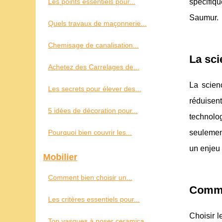
Les points essentiels pour...
spécifiq
Saumur.
Quels travaux de maçonnerie...
Chemisage de canalisation...
La sci
Achetez des Carrelages de...
La scien
Les secrets pour élever des...
réduisen
5 idées de décoration pour...
technolo
Pourquoi bien couvrir les...
seulement
un enjeu 
Mobilier
Comment bien choisir un...
Commen
Les critères essentiels pour...
Choisir l
Top vasques à poser ceramica...