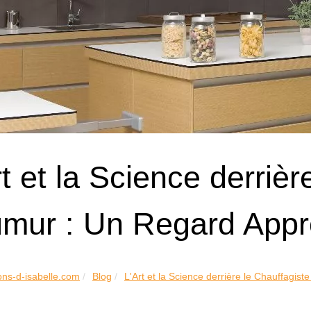
rt et la Science derrièr
mur : Un Regard Appr
ons-d-isabelle.com
Blog
L'Art et la Science derrière le Chauffagiste 