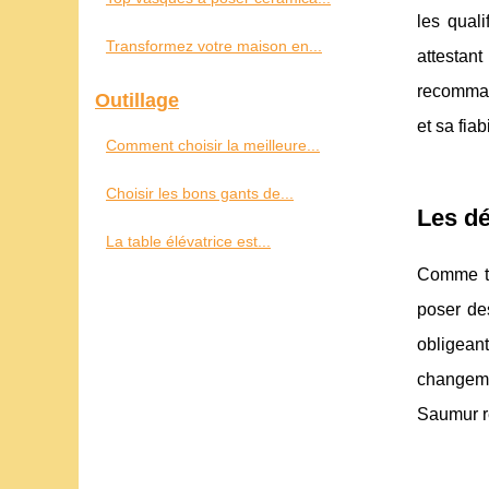
les quali
Transformez votre maison en...
attestan
recommand
Outillage
et sa fiabi
Comment choisir la meilleure...
Choisir les bons gants de...
Les dé
La table élévatrice est...
Comme to
poser de
obligean
changeme
Saumur r