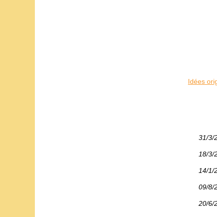
Idées ori
31/3/
18/3/
14/1/
09/8/
20/6/