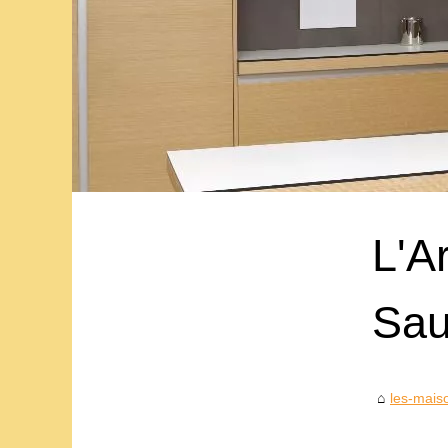
L'A
Sau
les-mais